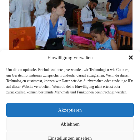
Einwilligung verwalten
Um dir ein optimales Erlebnis zu bieten, verwenden wir Technologien wie Cookies,
um Geräteinformationen zu speichern und/oder darauf zuzugreifen. Wenn du diesen
Technologien zustimmst, können wir Daten wie das Surfverhalten oder eindeutige IDs
auf dieser Website verarbeiten. Wenn du deine Einwilligung nicht erteilst oder
Mexiko ist ein gespaltenes Land. Es gibt ein starkes
zurückziehst, können bestimmte Merkmale und Funktionen beeinträchtigt werden.
Gefälle zwischen Arm und Reich. In den großen
Städten im Norden leben viele Menschen im
Wohlstand, und die relativ einkommensstarken
Akzeptieren
mittleren Schichten breiten sich weiter aus. Die
Landbevölkerung im Süden lebt dagegen in…
Ablehnen
Redaktion
7. Juni 2016
Einstellungen ansehen