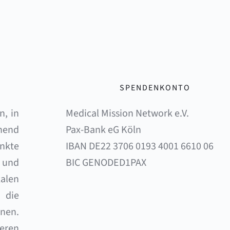
SPENDENKONTO
, in 
Medical Mission Network e.V. 
end 
Pax-Bank eG Köln 
nkte 
IBAN DE22 3706 0193 4001 6610 06 
und 
BIC GENODED1PAX
alen 
die 
en. 
eren 