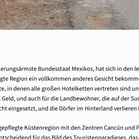
kerungsärmste Bundesstaat Mexikos, hat sich in den le
ägte Region ein vollkommen anderes Gesicht bekommen
e, in denen alle großen Hotelketten vertreten sind und
el Geld, und auch für die Landbewohner, die auf der Suc
cht eingesetzt, und die Dörfer im Hinterland verlier
ie gepflegte Küstenregion mit den Zentren Cancún und
entscheidend für das Bild des Touristenparadieses, das