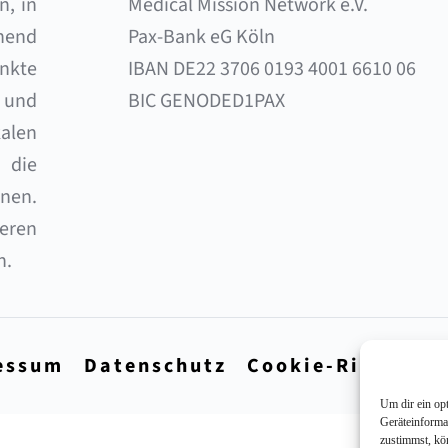
, in 
Medical Mission Network e.V. 
end 
Pax-Bank eG Köln 
nkte 
IBAN DE22 3706 0193 4001 6610 06 
und 
BIC GENODED1PAX
alen 
die 
en. 
eren 
n.
essum
Datenschutz
Cookie-Richtlini
Um dir ein op
Geräteinforma
zustimmst, kö