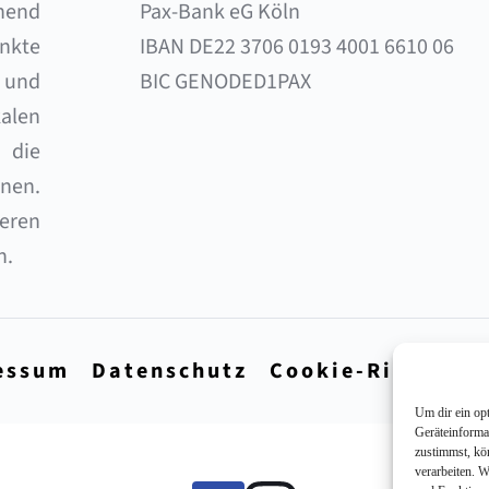
end 
Pax-Bank eG Köln 
nkte 
IBAN DE22 3706 0193 4001 6610 06 
und 
BIC GENODED1PAX
alen 
die 
en. 
eren 
n.
essum
Datenschutz
Cookie-Richtlini
Um dir ein op
Geräteinforma
zustimmst, kö
verarbeiten. 