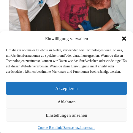
Einwilligung verwalten
Um dir ein optimales Erlebnis zu bieten, verwenden wir Technologien wie Cookies,
um Geräteinformationen zu speichern und/oder darauf zuzugreifen. Wenn du diesen
Technologien zustimmst, können wir Daten wie das Surfverhalten oder eindeutige IDs
auf dieser Website verarbeiten. Wenn du deine Einwilligung nicht erteilst oder
In den letzten Tagen haben wir in drei kleinen
zurückziehst, können bestimmte Merkmale und Funktionen beeinträchtigt werden.
Dörfern gearbeitet, die abgelegen im Dschungel
liegen: Rio Verde, Otilio Montaña und Zamora
haben jeweils ein paar Hundert Einwohner und
Akzeptieren
finden sich im Umkreis von 100 Kilometern von
Bacalar.…
Ablehnen
Redaktion
11. März 2016
Einstellungen ansehen
Cookie-Richtlinie
Datenschutz
Impressum
Copyright © 2026 - WordPress Theme von
CreativeThemes