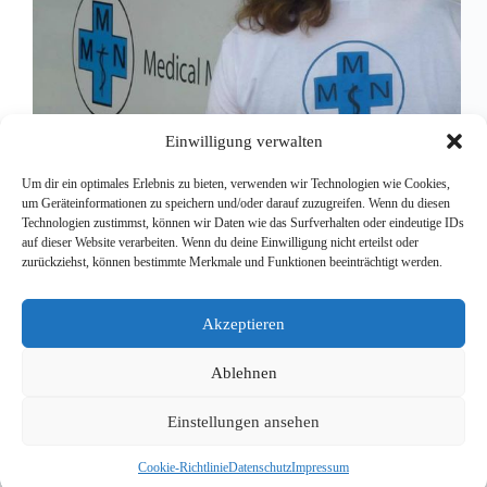
Einwilligung verwalten
Um dir ein optimales Erlebnis zu bieten, verwenden wir Technologien wie Cookies,
um Geräteinformationen zu speichern und/oder darauf zuzugreifen. Wenn du diesen
Technologien zustimmst, können wir Daten wie das Surfverhalten oder eindeutige IDs
auf dieser Website verarbeiten. Wenn du deine Einwilligung nicht erteilst oder
Eigentlich ist es nur ein Stück Stoff, bedruckt mit
zurückziehst, können bestimmte Merkmale und Funktionen beeinträchtigt werden.
einem Logo, nicht mehr als ein paar Euro wert.
Doch unser T-Shirt bedeutet für uns mehr. Es steht
für unsere Motivation: anderen gemeinsam helfen zu
Akzeptieren
wollen. Und für unseren guten Teamgeist, der uns so
wichtig…
Ablehnen
Redaktion
3. Oktober 2015
Einstellungen ansehen
Cookie-Richtlinie
Datenschutz
Impressum
Copyright © 2026 - WordPress Theme von
CreativeThemes