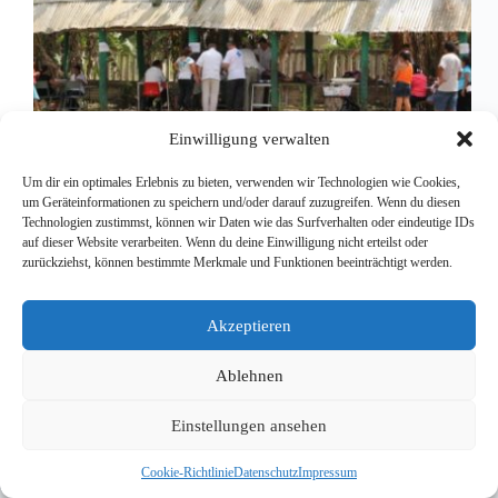
Einwilligung verwalten
Um dir ein optimales Erlebnis zu bieten, verwenden wir Technologien wie Cookies,
um Geräteinformationen zu speichern und/oder darauf zuzugreifen. Wenn du diesen
Technologien zustimmst, können wir Daten wie das Surfverhalten oder eindeutige IDs
auf dieser Website verarbeiten. Wenn du deine Einwilligung nicht erteilst oder
zurückziehst, können bestimmte Merkmale und Funktionen beeinträchtigt werden.
Nach fast 24 Stunden Anreise sind wir gestern in
unserem Hotel in Playa del Carmen angekommen,
um 2.15 Uhr mexikanischer Zeit. Wir sind von
Frankfurt a. M. über New York nach Cancun
Akzeptieren
geflogen. In New York hatten wir sechs Stunden…
Redaktion
27. Januar 2013
Ablehnen
Einstellungen ansehen
Cookie-Richtlinie
Datenschutz
Impressum
Copyright © 2026 - WordPress Theme von
CreativeThemes