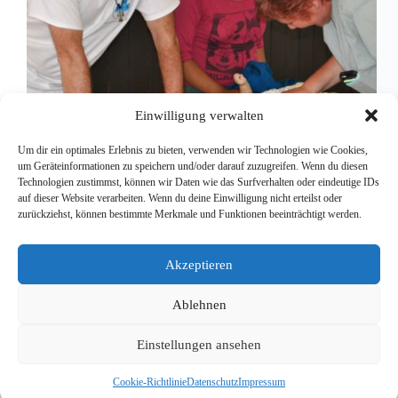
Einwilligung verwalten
Um dir ein optimales Erlebnis zu bieten, verwenden wir Technologien wie Cookies,
um Geräteinformationen zu speichern und/oder darauf zuzugreifen. Wenn du diesen
Technologien zustimmst, können wir Daten wie das Surfverhalten oder eindeutige IDs
auf dieser Website verarbeiten. Wenn du deine Einwilligung nicht erteilst oder
In den letzten Tagen haben wir in drei kleinen
zurückziehst, können bestimmte Merkmale und Funktionen beeinträchtigt werden.
Dörfern gearbeitet, die abgelegen im Dschungel
liegen: Rio Verde, Otilio Montaña und Zamora
haben jeweils ein paar Hundert Einwohner und
Akzeptieren
finden sich im Umkreis von 100 Kilometern von
Bacalar.…
Ablehnen
Redaktion
11. März 2016
Einstellungen ansehen
Cookie-Richtlinie
Datenschutz
Impressum
Copyright © 2026 - WordPress Theme von
CreativeThemes