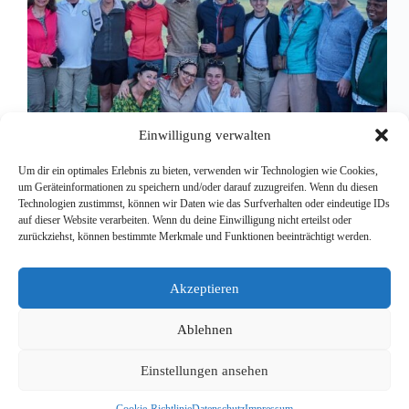
Einwilligung verwalten
Um dir ein optimales Erlebnis zu bieten, verwenden wir Technologien wie Cookies,
um Geräteinformationen zu speichern und/oder darauf zuzugreifen. Wenn du diesen
Technologien zustimmst, können wir Daten wie das Surfverhalten oder eindeutige IDs
auf dieser Website verarbeiten. Wenn du deine Einwilligung nicht erteilst oder
Einsatz in Tansania: Wir haben Leben und Tod
zurückziehst, können bestimmte Merkmale und Funktionen beeinträchtigt werden.
gesehen Im Januar und Februar haben wir unseren
zweiten Einsatz im Charlotte Hospital in Sanya Juu
in Tansania sowie im Massai-Gebiet durchgeführt.
Akzeptieren
Medical Mission Network und die Heilig-Geist-
Schwestern, die das Charlotte Hospital…
Ablehnen
Redaktion
27. Februar 2024
Einstellungen ansehen