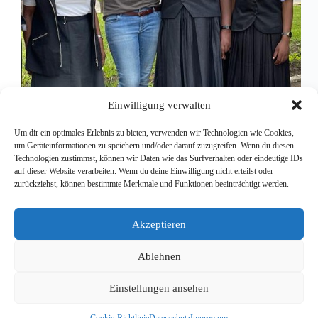
Einwilligung verwalten
Um dir ein optimales Erlebnis zu bieten, verwenden wir Technologien wie Cookies,
um Geräteinformationen zu speichern und/oder darauf zuzugreifen. Wenn du diesen
Technologien zustimmst, können wir Daten wie das Surfverhalten oder eindeutige IDs
Im Januar 2023 ist es so weit: Medical Mission
auf dieser Website verarbeiten. Wenn du deine Einwilligung nicht erteilst oder
Network wird einen ersten medizinischen Einsatz in
zurückziehst, können bestimmte Merkmale und Funktionen beeinträchtigt werden.
Tansania, und zwar in dem Distrikt Siha,
organisieren. Unser Ziel: die medizinische
Versorgung in der Region dauerhaft verbessern.
Akzeptieren
Warum wir uns für Tansania als Einsatzland
entschieden haben, erklären wir in dem Artikel. [...]
Ablehnen
Redaktion
6. September 2022
Einstellungen ansehen