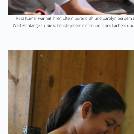
Nina Kumar war mit ihren Eltern Surandrah und Carolyn bei dem Ein
Warteschlange zu. Sie schenkte jedem ein freundliches Lächeln un