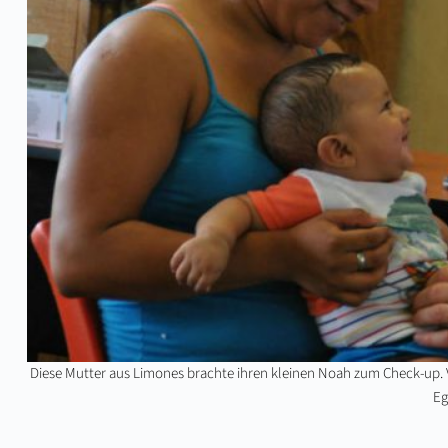
Diese Mutter aus Limones brachte ihren kleinen Noah zum Check-up. Vo
Eg