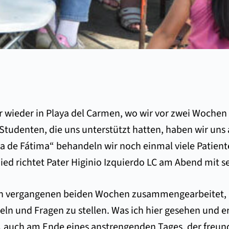
r wieder in Playa del Carmen, wo wir vor zwei Wochen
Studenten, die uns unterstützt hatten, haben wir u
 de Fátima“ behandeln wir noch einmal viele Patienten
 richtet Pater Higinio Izquierdo LC am Abend mit sei
en vergangenen beiden Wochen zusammengearbeitet, u
n und Fragen zu stellen. Was ich hier gesehen und er
r, auch am Ende eines anstrengenden Tages, der freu