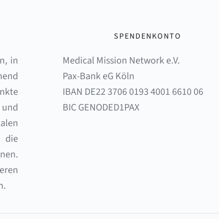
SPENDENKONTO
, in 
Medical Mission Network e.V. 
end 
Pax-Bank eG Köln 
nkte 
IBAN DE22 3706 0193 4001 6610 06 
und 
BIC GENODED1PAX
alen 
die 
en. 
eren 
n.