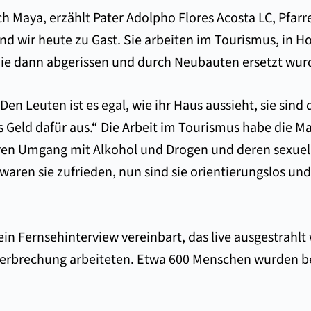
ch Maya, erzählt Pater Adolpho Flores Acosta LC, Pfar
wir heute zu Gast. Sie arbeiten im Tourismus, in Hote
 die dann abgerissen und durch Neubauten ersetzt wur
Den Leuten ist es egal, wie ihr Haus aussieht, sie sind 
 Geld dafür aus.“ Die Arbeit im Tourismus habe die M
ren Umgang mit Alkohol und Drogen und deren sexuelle 
waren sie zufrieden, nun sind sie orientierungslos u
ein Fernsehinterview vereinbart, das live ausgestrahl
Unterbrechung arbeiteten. Etwa 600 Menschen wurden b