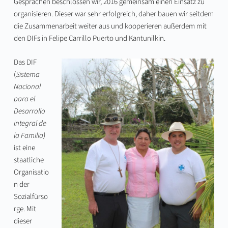
Gesprächen beschlossen wir, 2016 gemeinsam einen Einsatz zu
organisieren. Dieser war sehr erfolgreich, daher bauen wir seitdem
die Zusammenarbeit weiter aus und kooperieren außerdem mit
den DIFs in Felipe Carrillo Puerto und Kantunilkin.
Das DIF
(
Sistema
Nacional
para el
Desarrollo
Integral de
la Familia)
ist eine
staatliche
Organisatio
n der
Sozialfürso
rge. Mit
dieser