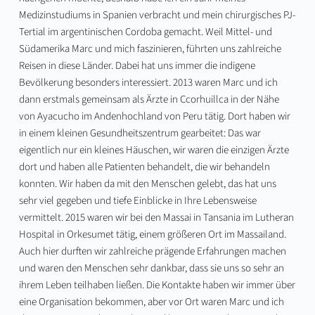
Medizinstudiums in Spanien verbracht und mein chirurgisches PJ-
Tertial im argentinischen Cordoba gemacht. Weil Mittel- und
Südamerika Marc und mich faszinieren, führten uns zahlreiche
Reisen in diese Länder. Dabei hat uns immer die indigene
Bevölkerung besonders interessiert. 2013 waren Marc und ich
dann erstmals gemeinsam als Ärzte in Ccorhuillca in der Nähe
von Ayacucho im Andenhochland von Peru tätig. Dort haben wir
in einem kleinen Gesundheitszentrum gearbeitet: Das war
eigentlich nur ein kleines Häuschen, wir waren die einzigen Ärzte
dort und haben alle Patienten behandelt, die wir behandeln
konnten. Wir haben da mit den Menschen gelebt, das hat uns
sehr viel gegeben und tiefe Einblicke in Ihre Lebensweise
vermittelt. 2015 waren wir bei den Massai in Tansania im Lutheran
Hospital in Orkesumet tätig, einem größeren Ort im Massailand.
Auch hier durften wir zahlreiche prägende Erfahrungen machen
und waren den Menschen sehr dankbar, dass sie uns so sehr an
ihrem Leben teilhaben ließen. Die Kontakte haben wir immer über
eine Organisation bekommen, aber vor Ort waren Marc und ich