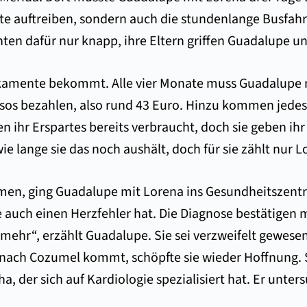
auftreiben, sondern auch die stundenlange Busfahrt 
en dafür nur knapp, ihre Eltern griffen Guadalupe un
dikamente bekommt. Alle vier Monate muss Guadalupe m
esos bezahlen, also rund 43 Euro. Hinzu kommen jed
 ihr Erspartes bereits verbraucht, doch sie geben ihr
wie lange sie das noch aushält, doch für sie zählt nur L
n, ging Guadalupe mit Lorena ins Gesundheitszentrum,
 auch einen Herzfehler hat. Die Diagnose bestätigen m
 mehr“, erzählt Guadalupe. Sie sei verzweifelt gewesen,
m nach Cozumel kommt, schöpfte sie wieder Hoffnung. 
a, der sich auf Kardiologie spezialisiert hat. Er unter