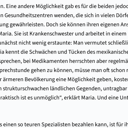
. Eine andere Möglichkeit gab es für die beiden jedoc
hen Gesundheitszentren wenden, die sich in vielen Dörf
g gewährleisten. Doch sie können ihren eigenen Anspr
 Maria. Sie ist Krankenschwester und arbeitet in eine
 zunächst nicht wenig erstaunte: Man vermutet schließ
ria kennt die Schwächen und Tücken des mexikanisc
prechen, bei Medikamenten herrschten aber regelmä
Sprechstunde gehen zu können, müsse man oft schon r
r ärmeren Bevölkerung eine Möglichkeit geben, koste
en strukturschwachen ländlichen Gegenden, untragba
raktisch ist es unmöglich“, erklärt Maria. Und eine U
 einen so teuren Spezialisten bezahlen kann, ist für i