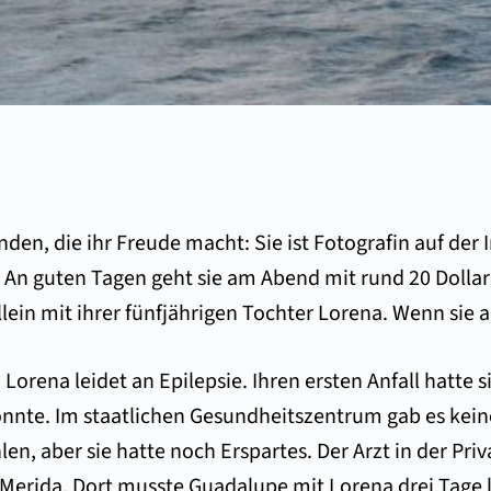
nden, die ihr Freude macht: Sie ist Fotografin auf der 
 guten Tagen geht sie am Abend mit rund 20 Dollar na
ein mit ihrer fünfjährigen Tochter Lorena. Wenn sie arb
t. Lorena leidet an Epilepsie. Ihren ersten Anfall hat
könnte. Im staatlichen Gesundheitszentrum gab es keine
hlen, aber sie hatte noch Erspartes. Der Arzt in der Pr
in Merida. Dort musste Guadalupe mit Lorena drei Tage 