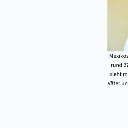
Mexikos 
rund 2
sieht m
Väter un