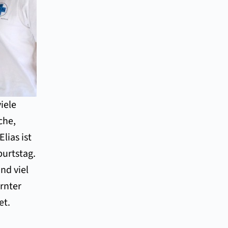
iele
che,
lias ist
burtstag.
nd viel
ernter
et.