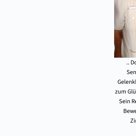
.. 
Sen
Gelenkb
zum Glüc
Sein R
Beweg
Zi