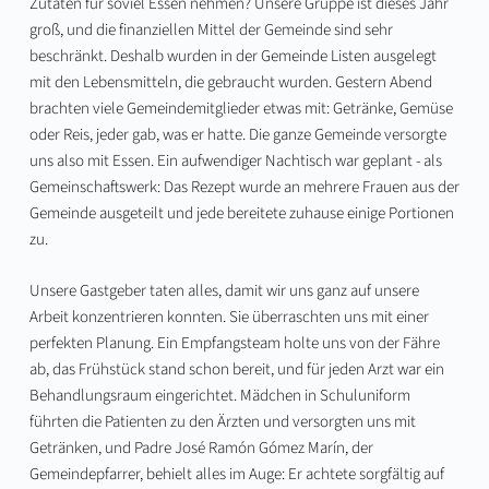
Zutaten für soviel Essen nehmen? Unsere Gruppe ist dieses Jahr
groß, und die finanziellen Mittel der Gemeinde sind sehr
beschränkt. Deshalb wurden in der Gemeinde Listen ausgelegt
mit den Lebensmitteln, die gebraucht wurden. Gestern Abend
brachten viele Gemeindemitglieder etwas mit: Getränke, Gemüse
oder Reis, jeder gab, was er hatte. Die ganze Gemeinde versorgte
uns also mit Essen. Ein aufwendiger Nachtisch war geplant - als
Gemeinschaftswerk: Das Rezept wurde an mehrere Frauen aus der
Gemeinde ausgeteilt und jede bereitete zuhause einige Portionen
zu.
Unsere Gastgeber taten alles, damit wir uns ganz auf unsere
Arbeit konzentrieren konnten. Sie überraschten uns mit einer
perfekten Planung. Ein Empfangsteam holte uns von der Fähre
ab, das Frühstück stand schon bereit, und für jeden Arzt war ein
Behandlungsraum eingerichtet. Mädchen in Schuluniform
führten die Patienten zu den Ärzten und versorgten uns mit
Getränken, und Padre José Ramón Gómez Marín, der
Gemeindepfarrer, behielt alles im Auge: Er achtete sorgfältig auf