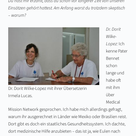
Du hast mir erzählt, dass du schon vor längerer Zeit von unseren
Einsätzen gehört hattest. Am Anfang warst du trotzdem skeptisch
– warum?
Dr. Dorit
Wilke-
Lopez:
Ich
kenne Pater
Bennet
schon
lange und
habe oft
mit ihm
Dr. Dorit Wilke-Lopez mit ihrer Übersetzerin
über
Irmela Lucas.
Medical
Mission Network gesprochen. Ich habe mich allerdings gefragt,
warum ihr ausgerechnet in Länder wie Mexiko oder Brasilien reist.
Dort gibt es doch ein staatliches Gesundheitssystem. Ich dachte,
dort medizinische Hilfe anzubieten – das ist ja, wie Eulen nach