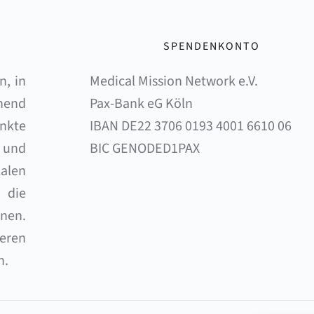
SPENDENKONTO
, in 
Medical Mission Network e.V. 
end 
Pax-Bank eG Köln 
nkte 
IBAN DE22 3706 0193 4001 6610 06 
und 
BIC GENODED1PAX
alen 
die 
en. 
eren 
n.