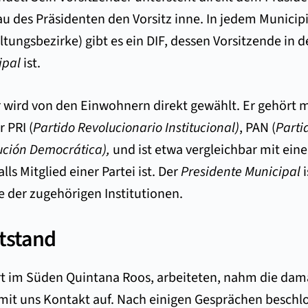
au des Präsidenten den Vorsitz inne. In jedem Municip
tungsbezirke) gibt es ein DIF, dessen Vorsitzende in 
ipal
ist.
r wird von den Einwohnern direkt gewählt. Er gehört 
r PRI (
Partido Revolucionario Institucional)
, PAN (
Parti
ución Democrática),
und ist etwa vergleichbar mit ein
lls Mitglied einer Partei ist. Der
Presidente Municipal
i
ne der zugehörigen Institutionen.
tstand
Ort im Süden Quintana Roos, arbeiteten, nahm die dam
, mit uns Kontakt auf. Nach einigen Gesprächen beschl