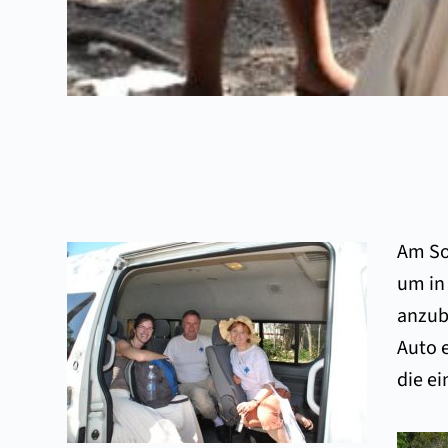
Am So
um in
anzub
Auto e
die e