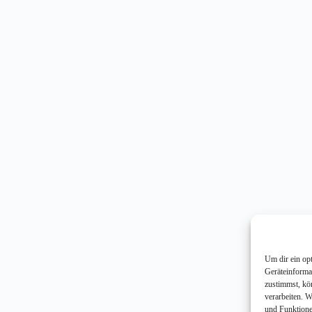
Um dir ein op
Geräteinforma
zustimmst, kö
verarbeiten. 
und Funktione