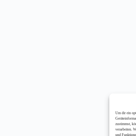
Um dir ein op
Geräteinforma
zustimmst, kö
verarbeiten. 
und Funktione