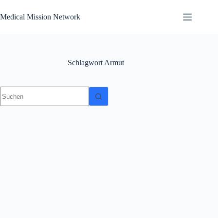
Zum
Inhalt
Medical Mission Network
springen
Schlagwort
Armut
Keine
Ergebnisse