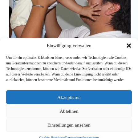
Einwilligung verwalten
Um dir ein optimales Erlebnis zu bieten, verwenden wir Technologien wie Cookies,
um Geräteinformationen zu speichern und/oder darauf zuzugreifen. Wenn du diesen
Technologien zustimmst, können wir Daten wie das Surfverhalten oder eindeutige IDs
Unser Einsatz in der Gegend von Bacalar ist am
auf dieser Website verarbeiten. Wenn du deine Einwilligung nicht erteilst oder
Freitag zu Ende gegangen. Zwei Wochen lang sind
zurückziehst, können bestimmte Merkmale und Funktionen beeinträchtigt werden.
wir in kleine Dschungeldörfer gefahren und haben
dort medizinische Hilfe angeboten. Organisiert und
vorbereitet wurde unsere Arbeit von unserem
Akzeptieren
mexikanischen Team unter der Leitung von Dr. Juan
Pablo Aguilar…
Ablehnen
Redaktion
26. Februar 2017
Einstellungen ansehen