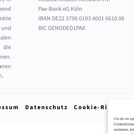
end 
Pax-Bank eG Köln 
nkte 
IBAN DE22 3706 0193 4001 6610 06 
und 
BIC GENODED1PAX
alen 
die 
en. 
eren 
n.
essum
Datenschutz
Cookie-Richtlini
Um dir ein op
Geräteinforma
zustimmst, kö