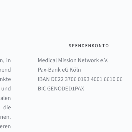
SPENDENKONTO
, in 
Medical Mission Network e.V. 
end 
Pax-Bank eG Köln 
nkte 
IBAN DE22 3706 0193 4001 6610 06 
und 
BIC GENODED1PAX
alen 
die 
en. 
eren 