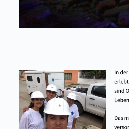
In de
erleb
sind 
Leben
Das m
versor