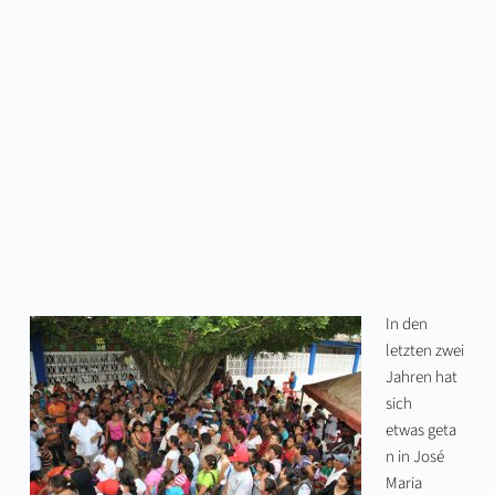
In den
letzten zwei
Jahren hat
sich
etwas geta
n in José
Maria