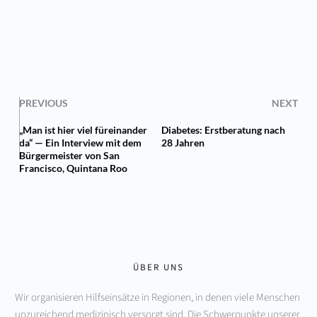
PREVIOUS
NEXT
„Man ist hier viel füreinander
Diabetes: Erstberatung nach
da“ — Ein Interview mit dem
28 Jahren
Bürgermeister von San
Francisco, Quintana Roo
ÜBER UNS
Wir organisieren Hilfseinsätze in Regionen, in denen viele Menschen 
unzureichend medizinisch versorgt sind. Die Schwerpunkte unserer 