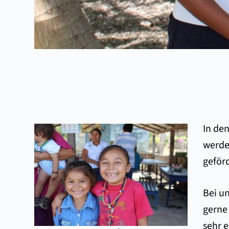
In den
werde
geför
Bei un
gerne 
sehr e