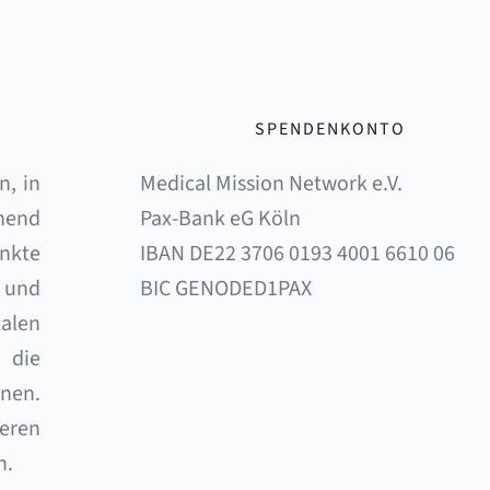
SPENDENKONTO
, in 
Medical Mission Network e.V. 
end 
Pax-Bank eG Köln 
nkte 
IBAN DE22 3706 0193 4001 6610 06 
und 
BIC GENODED1PAX
alen 
die 
en. 
eren 
n.