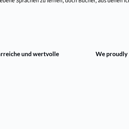
riebene Sprachen zu lernen, doch Bücher, aus denen ich
hrreiche und wertvolle
We proudly 