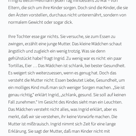
n Ingrid Bettin-Heitmann jeden Tag mindestens 20 Mal – von
Eltern, die sich um ihre Kinder sorgen. Doch sind die Kinder, die sie
den Ärzten vorstellen, durchaus nicht unterernährt, sondern von
normalem Gewicht oder sogar dick.
Ihre Tochter esse gar nichts. Sie versuche, sie zum Essen zu
zwingen, erzählt eine junge Mutter. Das kleine Mädchen schaut
ängstlich und zugleich ein wenig trotzig. Was sie denn
gefrühstückt habe? fragt Ingrid. Zu wenig war es nicht: ein paar
Tortillas, Eier … Das Mädchen ist schlank, bei bester Gesundheit.
Es weigert sich weiterzuessen, wenn es genug hat. Doch das
versteht die Mutter nicht: Essen bedeutet Liebe, Gesundheit, um
ein molliges Kind muß man sich weniger Sorgen machen. „Sie ist
genau richtig,“ erklärt Ingrid, „schlank, gesund. Sie soll auf keinen
Fall zunehmen.“ Im Gesicht des Kindes sieht man ein Leuchten.
Das Mädchen versteht nicht alles, was Ingrid erklärt, aber es
merkt, daß wir sie verstehen, ihr keine Vorwürfe machen. Die
Mutter ist mißtrauisch. Ingrid nimmt sich Zeit für eine lange
Erklärung. Sie sagt der Mutter, daß man Kinder nicht mit