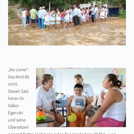
„No come“:
Das Kind ißt
nicht.
Diesen Satz
hören Dr.
Gábor
Egervári
und seine
Übersetzeri