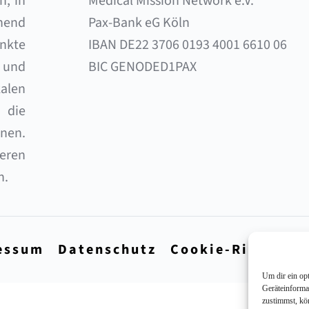
, in 
Medical Mission Network e.V. 
end 
Pax-Bank eG Köln 
nkte 
IBAN DE22 3706 0193 4001 6610 06 
und 
BIC GENODED1PAX
alen 
die 
en. 
eren 
n.
essum
Datenschutz
Cookie-Richtlini
Um dir ein op
Geräteinforma
zustimmst, kö