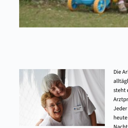
Die Ar
alltä
steht 
Arztpr
Jeder
heute 
Nacht 