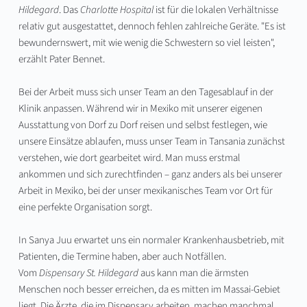
Hildegard
. Das 
Charlotte Hospital
 ist für die lokalen Verhältnisse 
relativ gut ausgestattet, dennoch fehlen zahlreiche Geräte. "Es ist 
bewundernswert, mit wie wenig die Schwestern so viel leisten", 
erzählt Pater Bennet.
Bei der Arbeit muss sich unser Team an den Tagesablauf in der 
Klinik anpassen. Während wir in Mexiko mit unserer eigenen 
Ausstattung von Dorf zu Dorf reisen und selbst festlegen, wie 
unsere Einsätze ablaufen, muss unser Team in Tansania zunächst 
verstehen, wie dort gearbeitet wird. Man muss erstmal 
ankommen und sich zurechtfinden – ganz anders als bei unserer 
Arbeit in Mexiko, bei der unser mexikanisches Team vor Ort für 
eine perfekte Organisation sorgt.
In Sanya Juu erwartet uns ein normaler Krankenhausbetrieb, mit 
Patienten, die Termine haben, aber auch Notfällen. 
Vom 
Dispensary St. Hildegard
 aus kann man die ärmsten 
Menschen noch besser erreichen, da es mitten im Massai-Gebiet 
liegt. Die Ärzte, die im Dispensary arbeiten, machen manchmal 