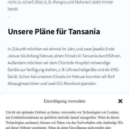
nicht zu scharf, Obst (z. B. Mangos und Melonen) steht immer 
bereit.
 .
Unsere Pläne für Tansania 
In Zukunft möchten wir einmal im Jahr, und zwar jeweils Ende 
Januar bis Anfang Februar, einen Einsatz in Tansania durchführen. 
Außerdem möchten wir dem 
Charlotte Hospital
 notwendige 
Geräte zur Verfügung stellen, z. B. Ultraschallgeräte und ein EKG-
Gerät. Schon bei unserem Einsatz im Februar konnten wir fünf 
Absaugmaschinen und zwei ICU-Monitore spenden.
Einwilligung verwalten
Um dir ein optimales Erlebnis zu bieten, verwenden wir Technologien wie Cookies,
PREVIOUS
NEXT
um Geräteinformationen zu speichern und/oder darauf zuzugreifen. Wenn du diesen
Technologien zustimmst, können wir Daten wie das Surfverhalten oder eindeutige IDs
Medizinische Hilfe für Sanya
Drei Wochen im Charlotte
auf dieser Website verarbeiten. Wenn du deine Einwilligung nicht erteilst oder